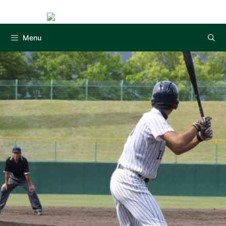
Instag
コ
ン
テ
Menu
ン
ツ
へ
ス
キ
ッ
プ