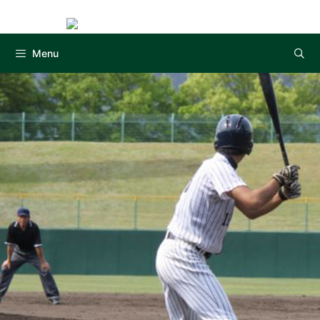
Instag
コ
ン
テ
Menu
ン
ツ
へ
ス
キ
ッ
プ