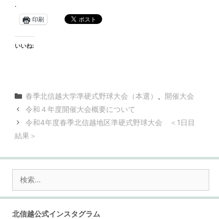
.
印刷
いいね:
カ
春季北信越大学準硬式野球大会（本選）
、
開催大会
テ
令和４年度開催大会概要について
ゴ
令和4年度春季北信越地区準硬式野球大会 ＜1日目
リ
結果＞
ー
検
索:
北信越公式インスタグラム