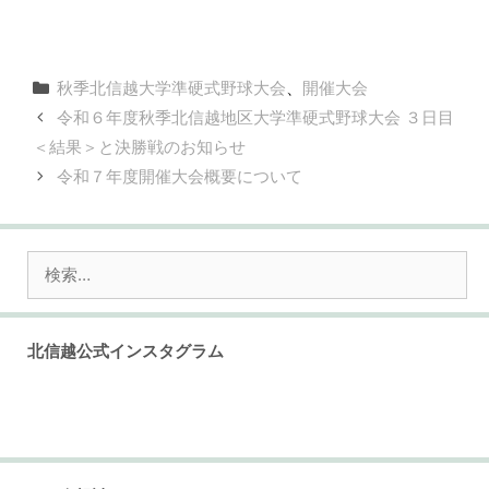
カ
秋季北信越大学準硬式野球大会
、
開催大会
テ
令和６年度秋季北信越地区大学準硬式野球大会 ３日目
ゴ
＜結果＞と決勝戦のお知らせ
リ
令和７年度開催大会概要について
ー
検
索:
北信越公式インスタグラム