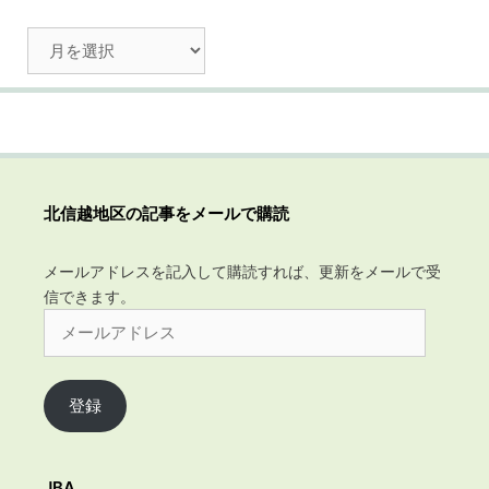
ア
ー
カ
イ
ブ
北信越地区の記事をメールで購読
メールアドレスを記入して購読すれば、更新をメールで受
信できます。
メ
ー
ル
ア
登録
ド
レ
ス
JBA