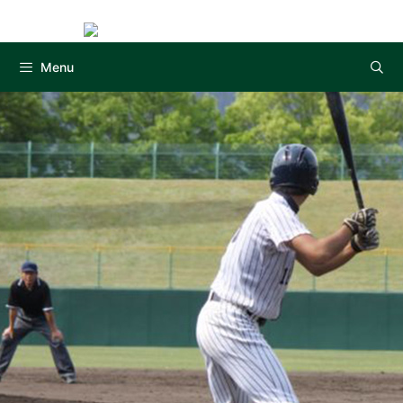
Instag
コ
ン
テ
Menu
ン
ツ
へ
ス
キ
ッ
プ