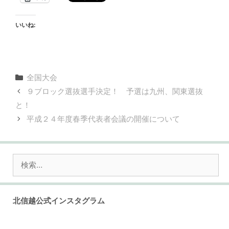
いいね:
カ
全国大会
テ
９ブロック選抜選手決定！ 予選は九州、関東選抜
ゴ
と！
リ
平成２４年度春季代表者会議の開催について
ー
検
索:
北信越公式インスタグラム