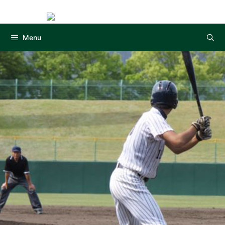
Instag
コ
ン
テ
Menu
ン
ツ
へ
ス
キ
ッ
プ