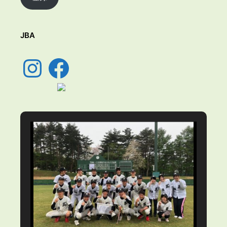
ド
レ
ス
JBA
Instagram
Facebook