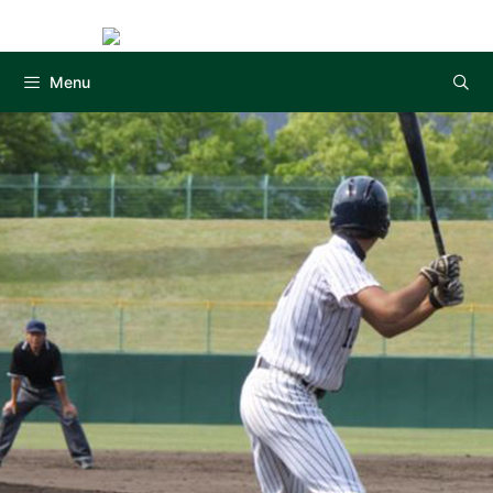
Instag
コ
ン
テ
Menu
ン
ツ
へ
ス
キ
ッ
プ