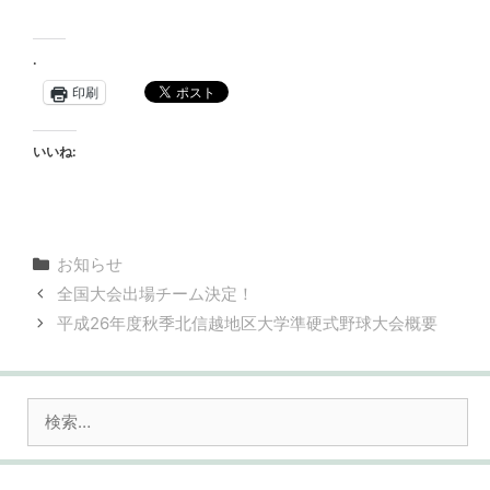
.
印刷
いいね:
カ
お知らせ
テ
全国大会出場チーム決定！
ゴ
平成26年度秋季北信越地区大学準硬式野球大会概要
リ
ー
検
索: