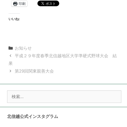
印刷
いいね:
カ
お知らせ
テ
平成２９年度春季北信越地区大学準硬式野球大会 結
ゴ
果
リ
第29回関東親善大会
ー
検
索:
北信越公式インスタグラム