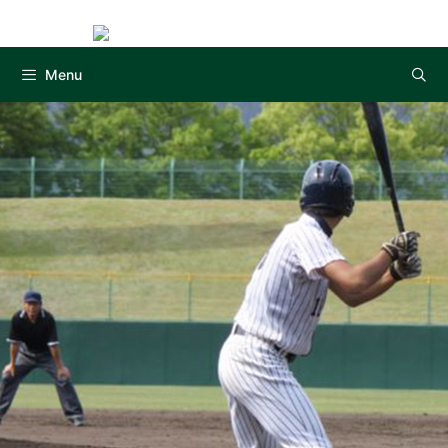
Instag
コ
ン
テ
Menu
ン
ツ
へ
ス
キ
ッ
プ